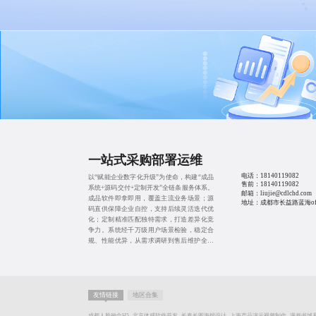
一站式采购部署运维
电话：
18140119082
以“赋能企业数字化升级”为使命，构建“成品
售前：
18140119082
系统+源码交付+定制开发”全链条服务体系。
邮箱：liujie@cdlchd.com
成品软件即拿即用，覆盖主流业务场景；源
地址：成都市长益路蓝海offi
码直供保障企业自控，支持后续灵活迭代优
化；定制精准匹配独特需求，打造差异化竞
争力。系统经千万级用户场景检验，稳定合
规、性能优异，从需求调研到售后维护全程
护航，助力企业降本增效，快速实现转型目
标。
友情链接
地区合集
成都人脸融合H5
北京体感软件开发
长春长图海报设计
上海产品演示视频制作
漫画书城