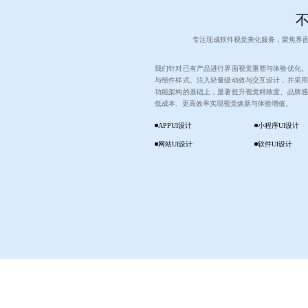
专注现成软件视觉美化服务，聚焦界
我们针对已有产品进行界面视觉重塑与体验优化。
与组件样式、注入轻量级动效与交互设计，并采用
功能架构的基础上，显著提升视觉精致度、品牌感
低成本、更高效率实现视觉焕新与体验增值。
APPUI设计
小程序UI设计
网站UI设计
软件UI设计