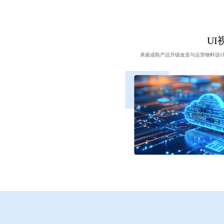
UI
承接成熟产品升级改造与运营物料设