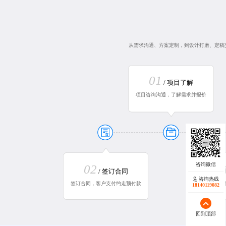
从需求沟通、方案定制，到设计打磨、定稿
01
/ 项目了解
项目咨询沟通，了解需求并报价
02
0
/ 签订合同
咨询热线
签订合同，客户支付约走预付款
设计创
18140119082
回到顶部