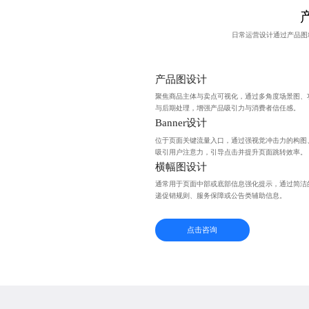
日常运营设计通过产品图
产品图设计
聚焦商品主体与卖点可视化，通过多角度场景图、
与后期处理，增强产品吸引力与消费者信任感。
Banner设计
位于页面关键流量入口，通过强视觉冲击力的构图
吸引用户注意力，引导点击并提升页面跳转效率。
横幅图设计
通常用于页面中部或底部信息强化提示，通过简洁
递促销规则、服务保障或公告类辅助信息。
点击咨询