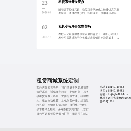
23
租赁系统开发要点
随着共享经济兴起，物品租赁系统成为连接供需的重
2026.04
要桥梁。通过在线预约、智能调度、信用评估与远程
验机等功能，实现资源高效流转。针对当前平台存在
的响应慢、体验差等问题，引入AI预测、区块链存证
及移动端优化等
02
租机小程序开发靠谱吗
在数字化租赁服务快速发展的背景下，租机小程序开
2025.12
发公司需通过透明化收费标准降低用户决策成本，提
升信任感与转化率。通过可视化费用展示、分级计价
机制与动态提醒功能，实现费用可预估、可掌控，有
效减少纠纷与客诉
租赁商城系统定制
电话：
18140119082
面向房屋租赁场景，我们研发专属房屋租赁
售前：
18140119082
管理系统，适配住宅租赁、商铺租赁、写字
邮箱：liujie@cdlchd.com
楼租赁等多元场景。支持房源管理、租客签
地址：四川省成都武侯区
约、租金自动核算、水电杂费分摊、续租退
路13号1201
租办理、房源巡检等功能，打通线上预约、
线下签约全链路。多端数据实时同步，房东/
机构可远程管控房源与订单，租客可在线缴
费、提交报修，大幅提升房屋租赁运营效
率，构建便捷高效的房屋租赁生态。