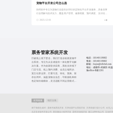
宠物平台开发公司怎么选
协同软件专注为宠物行业提供从0到1的定制化平台开发服务，具备深厚
行业理解与技术实力，覆盖用户管理、健康档案、预约调度、支付结算
等核心功能，通过业务+技术双轮驱动和标准化组件+灵活定制模式，助
2025-12-01
力企业快速
票务管家系统开发
电话：
18140119082
打破线上线下壁垒，我们打造全链路宠物平
售前：
18140119082
台系统，专注为从业者提供一体化数字化解
邮箱：liujie@cdlchd.com
决方案。作为创新型供应商，系统支持线下
地址：成都市-武侯区-长益
门店引流、线上预约消费、会员云端同步、
海office-B座1201
宠主社群运营，打通引流、转化、复购、留
存全闭环。涵盖宠物全业态，可根据机构特
色定制功能模块，灵活适配不同运营模式，
助力从业者打破流量壁垒，提升用户粘性与
营收规模。
友情链接
地区合集
南宁海报生成H5
漫画书城系统开发
天津动漫平台系统开发
天津高端UI设计公司
AI无
北京安卓软件开发公司
西安微信小程序开发
昆明3D游戏开发
丽江APP外包公司
互动H5