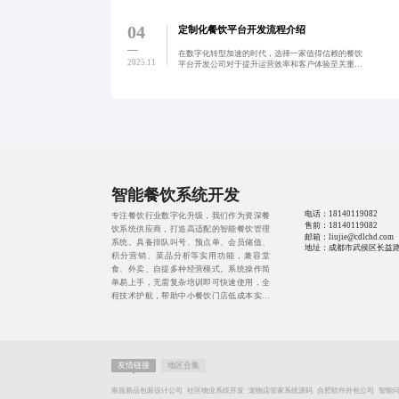
的订餐系统，结合安全认证、数据加密与AI推荐等创
新技术，助力餐
04
定制化餐饮平台开发流程介绍
在数字化转型加速的时代，选择一家值得信赖的餐饮
2025.11
平台开发公司对于提升运营效率和客户体验至关重
要。通过定制化开发或SaaS模式，企业可以搭建符合
自身需求的线上订餐系统，并获得稳定可靠的售后服
务支持。
智能餐饮系统开发
电话：
18140119082
专注餐饮行业数字化升级，我们作为资深餐
售前：
18140119082
饮系统供应商，打造高适配的智能餐饮管理
邮箱：liujie@cdlchd.com
系统。具备排队叫号、预点单、会员储值、
地址：成都市武侯区长益路1
积分营销、菜品分析等实用功能，兼容堂
食、外卖、自提多种经营模式。系统操作简
单易上手，无需复杂培训即可快速使用，全
程技术护航，帮助中小餐饮门店低成本实现
数字化转型。
友情链接
地区合集
南昌新品包装设计公司
社区物业系统开发
宠物店管家系统源码
合肥软件外包公司
智能问