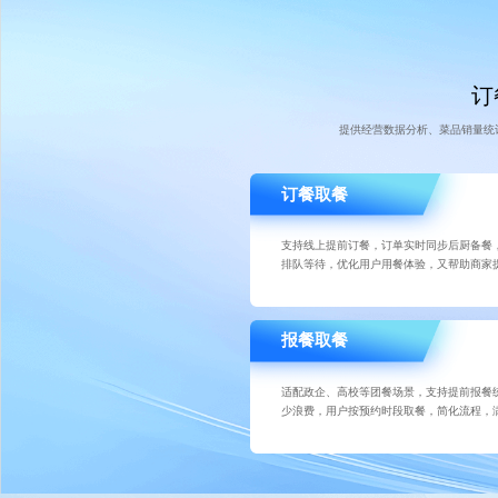
订
提供经营数据分析、菜品销量统
订餐取餐
支持线上提前订餐，订单实时同步后厨备餐
排队等待，优化用户用餐体验，又帮助商家
报餐取餐
适配政企、高校等团餐场景，支持提前报餐
少浪费，用户按预约时段取餐，简化流程，