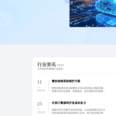
行业资讯
NEWS
分享各种互联网行业资讯
11
餐饮核销系统维护方案
餐饮核销系统是连锁餐饮企业运营的核心基础设施，
2026.06
需通过常态化巡检、数据备份、版本更新与应急预案
等措施保障其持续可用性。只有将系统维护制度化，
才能实现从‘系统可用’到‘系统可靠’的跨越，助力企业
精细化管理
25
外卖订餐源码开发成本多少
随着外卖行业数字化转型加速，企业亟需通过自主可
2026.03
控的系统架构实现品牌独立运营。基于前后端分离与
微服务设计，构建涵盖用户、商户、配送全链路功能